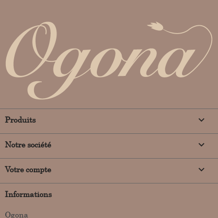

Produits

Notre société

Votre compte
Informations
Ogona