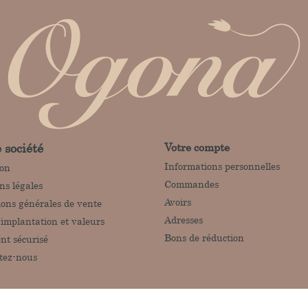
 société
Votre compte
Informations personnelles
son
Commandes
ns légales
Avoirs
ions générales de vente
Adresses
'implantation et valeurs
Bons de réduction
nt sécurisé
tez-nous