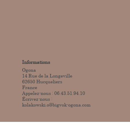
Informations
Ogona
14 Rue de la Longeville
62650 Hucqueliers
France
Appelez-nous :
06.43.51.94.10
Écrivez-nous :
kolakowski.o@bigvok-ogona.com