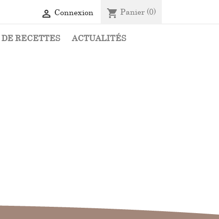
Panier
(0)
shopping_cart
Connexion

 DE RECETTES
ACTUALITÉS