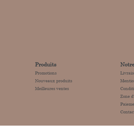
Produits
Notre
Promotions
Livrai
Nouveaux produits
Mentio
Meilleures ventes
Condit
Zone d
Paieme
Contac